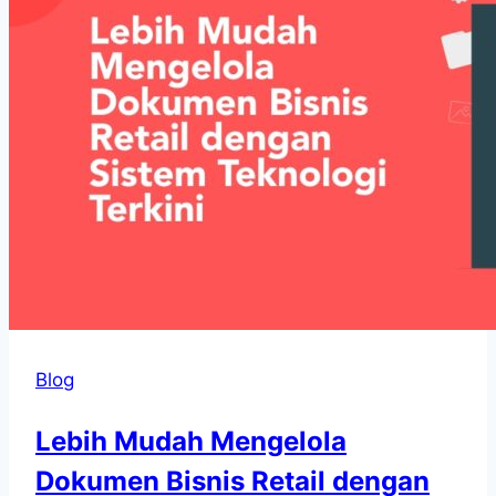
Blog
Lebih Mudah Mengelola
Dokumen Bisnis Retail dengan