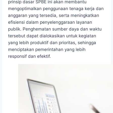
prinsip dasar SPBE ini akan membantu
mengoptimalkan penggunaan tenaga kerja dan
anggaran yang tersedia, serta meningkatkan
efisiensi dalam penyelenggaraan layanan
publik. Penghematan sumber daya dan waktu
tersebut dapat dialokasikan untuk kegiatan
yang lebih produktif dan prioritas, sehingga
menciptakan pemerintahan yang lebih
responsif dan efektif.