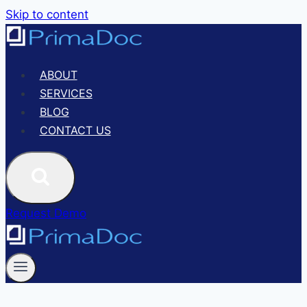
Skip to content
ABOUT
SERVICES
BLOG
CONTACT US
Request Demo