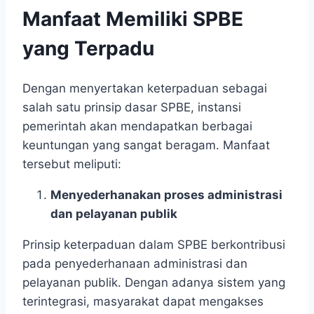
Manfaat Memiliki SPBE
yang Terpadu
Dengan menyertakan keterpaduan sebagai
salah satu prinsip dasar SPBE, instansi
pemerintah akan mendapatkan berbagai
keuntungan yang sangat beragam. Manfaat
tersebut meliputi:
Menyederhanakan proses administrasi
dan pelayanan publik
Prinsip keterpaduan dalam SPBE berkontribusi
pada penyederhanaan administrasi dan
pelayanan publik. Dengan adanya sistem yang
terintegrasi, masyarakat dapat mengakses