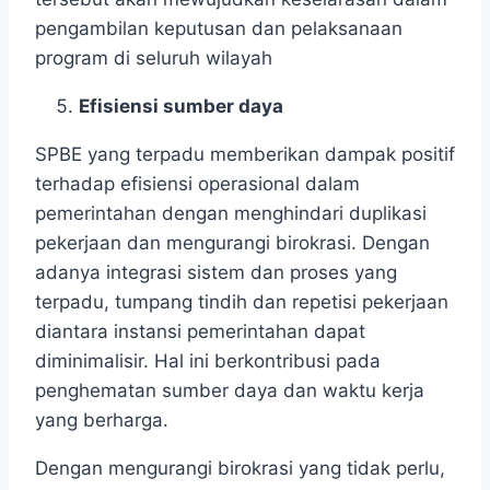
pengambilan keputusan dan pelaksanaan
program di seluruh wilayah
Efisiensi sumber daya
SPBE yang terpadu memberikan dampak positif
terhadap efisiensi operasional dalam
pemerintahan dengan menghindari duplikasi
pekerjaan dan mengurangi birokrasi. Dengan
adanya integrasi sistem dan proses yang
terpadu, tumpang tindih dan repetisi pekerjaan
diantara instansi pemerintahan dapat
diminimalisir. Hal ini berkontribusi pada
penghematan sumber daya dan waktu kerja
yang berharga.
Dengan mengurangi birokrasi yang tidak perlu,