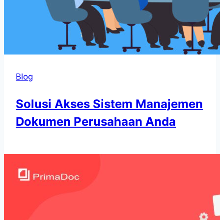
Blog
Solusi Akses Sistem Manajemen
Dokumen Perusahaan Anda