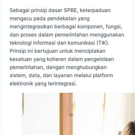
Sebagai prinsip dasar SPBE, keterpaduan
mengacu pada pendekatan yang
mengintegrasikan berbagai komponen, fungsi,
dan proses dalam pemerintahan menggunakan
teknologi informasi dan komunikasi (TIK).
Prinsip ini bertujuan untuk menciptakan
kesatuan yang koheren dalam pengelolaan
pemerintahan, dengan menghubungkan
sistem, data, dan layanan melalui platform
elektronik yang terintegrasi.