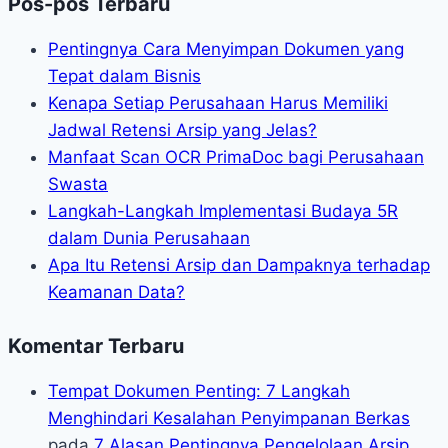
Pos-pos Terbaru
Pentingnya Cara Menyimpan Dokumen yang
Tepat dalam Bisnis
Kenapa Setiap Perusahaan Harus Memiliki
Jadwal Retensi Arsip yang Jelas?
Manfaat Scan OCR PrimaDoc bagi Perusahaan
Swasta
Langkah-Langkah Implementasi Budaya 5R
dalam Dunia Perusahaan
Apa Itu Retensi Arsip dan Dampaknya terhadap
Keamanan Data?
Komentar Terbaru
Tempat Dokumen Penting: 7 Langkah
Menghindari Kesalahan Penyimpanan Berkas
pada
7 Alasan Pentingnya Pengelolaan Arsip