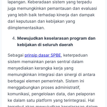
lapangan. Keberadaan sistem yang terpadu
juga memungkinkan pemantauan dan evaluasi
yang lebih baik terhadap kinerja dan dampak
dari keputusan dan kebijakan yang
diimplementasikan.
Mewujudkan keselarasan program dan
kebijakan di seluruh daerah
Sebagai
prinsip dasar SPBE
, keterpaduan
sistem memainkan peran sentral dalam
menyediakan kerangka kerja yang
memungkinkan integrasi dan sinergi di antara
berbagai elemen pemerintah. Sistem ini
menggabungkan proses administratif,
komunikasi, pengelolaan data, dan pelaporan
ke dalam satu platform yang terintegrasi. Hal
tersebut akan mewujudkan keselarasan dalam