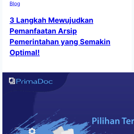
Blog
3 Langkah Mewujudkan
Pemanfaatan Arsip
Pemerintahan yang Semakin
Optimal!