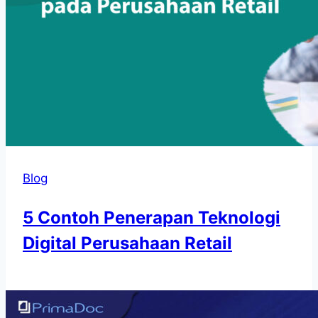
Blog
5 Contoh Penerapan Teknologi
Digital Perusahaan Retail