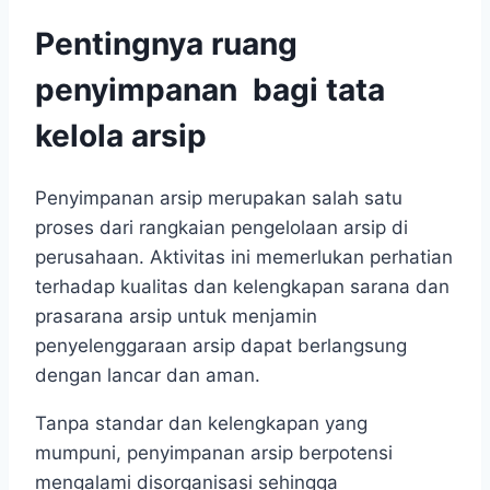
Pentingnya ruang
penyimpanan bagi tata
kelola arsip
Penyimpanan arsip merupakan salah satu
proses dari rangkaian pengelolaan arsip di
perusahaan. Aktivitas ini memerlukan perhatian
terhadap kualitas dan kelengkapan sarana dan
prasarana arsip untuk menjamin
penyelenggaraan arsip dapat berlangsung
dengan lancar dan aman.
Tanpa standar dan kelengkapan yang
mumpuni, penyimpanan arsip berpotensi
mengalami disorganisasi sehingga