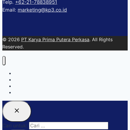
Telp.
+62-21-78838951
Email:
marketing@kp3.co.id
© 2026
PT Karya Prima Putera Perkasa
. All Rights
Reserved.
About
Services
Blog
Contact Us
Cari untuk: