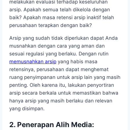
melakukan evaluasi terhadap keseluruhan
arsip. Apakah semua telah dikelola dengan
baik? Apakah masa retensi arsip inaktif telah
perusahaan terapkan dengan baik?
Arsip yang sudah tidak diperlukan dapat Anda
musnahkan dengan cara yang aman dan
sesuai regulasi yang berlaku. Dengan rutin
memusnahkan arsip
yang habis masa
retensinya, perusahaan dapat menghemat
ruang penyimpanan untuk arsip lain yang masih
penting. Oleh karena itu, lakukan penyortiran
arsip secara berkala untuk memastikan bahwa
hanya arsip yang masih berlaku dan relevan
yang disimpan.
2. Penerapan Alih Media: