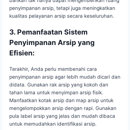
bahkan tak hanya dapat mengefisienkan ruang
penyimpanan arsip, tetapi juga meningkatkan
kualitas pelayanan arsip secara keseluruhan.
3. Pemanfaatan Sistem
Penyimpanan Arsip yang
Efisien:
Terakhir, Anda perlu membenahi cara
penyimpanan arsip agar lebih mudah dicari dan
didata. Gunakan rak arsip yang kokoh dan
tahan lama untuk menyimpan arsip fisik.
Manfaatkan kotak arsip dan map arsip untuk
mengelompokkan arsip dengan rapi. Gunakan
pula label arsip yang jelas dan mudah dibaca
untuk memudahkan identifikasi arsip.