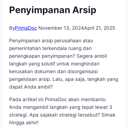
Penyimpanan Arsip
By
PrimaDoc
November 13, 2024
April 21, 2025
Penyimpanan arsip perusahaan atau
pemerintahan terkendala ruang dan
perlengkapan penyimpanan? Segera ambil
langkah yang solutif untuk menghindari
kerusakan dokumen dan disorganisasi
pengelolaan arsip. Lalu, apa saja, langkah yang
dapat Anda ambil?
Pada artikel ini PrimaDoc akan membantu
Anda mengambil langkah yang tepat lewat 3
strategi. Apa sajakah strategi tersebut? Simak
hingga akhir!