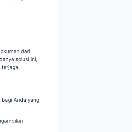
dokumen
dari
nya solusi ini,
 terjaga.
t bagi Anda yang
engambilan