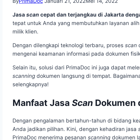
By
PrimaDoc
Januari 21, 2022
Mei 14, 2022
Jasa
scan
cepat dan terjangkau di Jakarta deng
tepat untuk Anda yang membutuhkan layanan alih
milik klien.
Dengan dilengkapi teknologi terbaru, proses
scan
mengenai keamanan informasi pada dokumen fisik 
Selain itu, solusi dari PrimaDoc ini juga dapat m
scanning
dokumen langsung di tempat. Bagaimana 
selengkapnya!
Manfaat Jasa
Scan
Dokumen d
Dengan pengalaman bertahun-tahun di bidang kea
Anda jadikan pilihan. Kini, dengan kehadiran jasa
PrimaDoc menerima pesanan
scanning
dokumen la