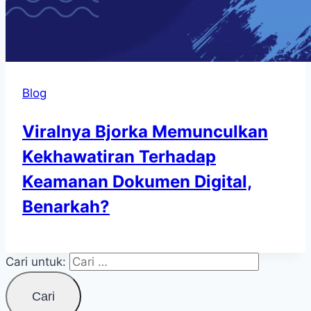
Blog
Viralnya Bjorka Memunculkan
Kekhawatiran Terhadap
Keamanan Dokumen Digital,
Benarkah?
Cari untuk: