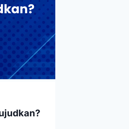
wujudkan?