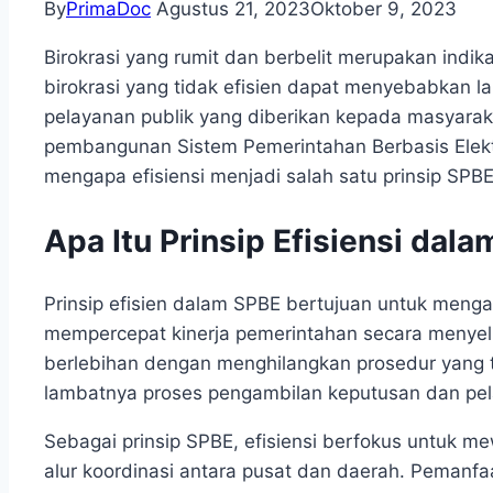
By
PrimaDoc
Agustus 21, 2023
Oktober 9, 2023
Birokrasi yang rumit dan berbelit merupakan indik
birokrasi yang tidak efisien dapat menyebabkan l
pelayanan publik yang diberikan kepada masyarakat
pembangunan Sistem Pemerintahan Berbasis Elektro
mengapa efisiensi menjadi salah satu prinsip SPB
Apa Itu Prinsip Efisiensi dal
Prinsip efisien dalam SPBE bertujuan untuk mengat
mempercepat kinerja pemerintahan secara menyelu
berlebihan dengan menghilangkan prosedur yang ti
lambatnya proses pengambilan keputusan dan pel
Sebagai prinsip SPBE, efisiensi berfokus untuk
alur koordinasi antara pusat dan daerah. Pemanf