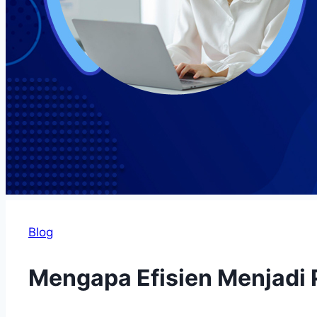
Blog
Mengapa Efisien Menjadi 