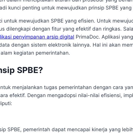
njadi kunci penting untuk mewujudkan prinsip SPBE yang 
nci untuk mewujudkan SPBE yang efisien. Untuk mewuju
rus dilengkapi dengan fitur yang efektif dan ringkas. Sa
likasi penyimpanan arsip digital
PrimaDoc. Aplikasi yang
ta dengan sistem elektronik lainnya. Hal ini akan m
dalam kegiatan pemerintahan.
insip SPBE?
ntuk menjalankan tugas pemerintahan dengan cara yang
 efektif. Dengan mengadopsi nilai-nilai efisiensi, im
puti:
nsip SPBE, pemerintah dapat mencapai kinerja yang lebi