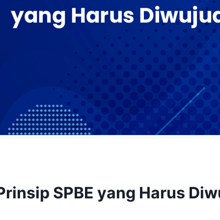
Prinsip SPBE yang Harus Di