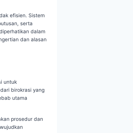
dak efisien. Sistem
utusan, serta
 diperhatikan dalam
ngertian dan alasan
i untuk
ari birokrasi yang
yebab utama
akan prosedur dan
ewujudkan