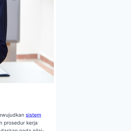
mewujudkan
sistem
n prosedur kerja
daskan pada nilai-