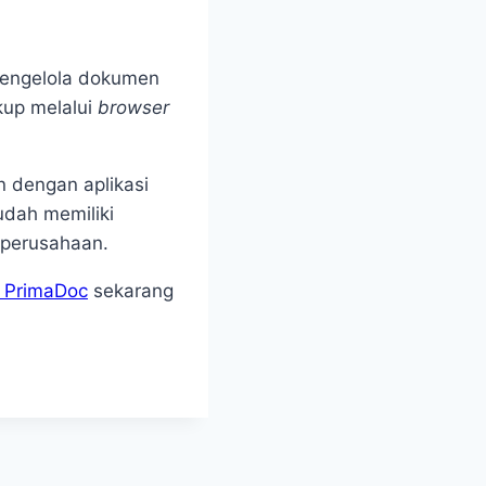
mengelola dokumen
kup melalui
browser
n dengan aplikasi
udah memiliki
k perusahaan.
g
PrimaDoc
sekarang