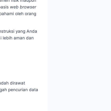
umen fisik maupun
basis
web browser
pahami oleh orang
nstruksi yang Anda
i lebih aman dan
sudah dirawat
egah pencurian data