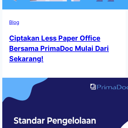
Blog
Ciptakan Less Paper Office
Bersama PrimaDoc Mulai Dari
Sekarang!