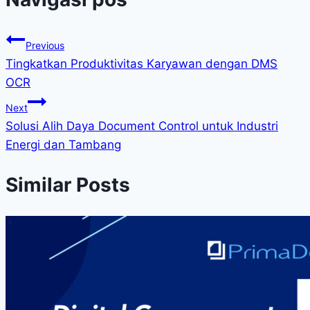
Previous
Tingkatkan Produktivitas Karyawan dengan DMS
OCR
Next
Solusi Alih Daya Document Control untuk Industri
Energi dan Tambang
Similar Posts