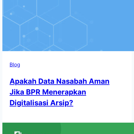
Blog
Apakah Data Nasabah Aman
Jika BPR Menerapkan
Digitalisasi Arsip?