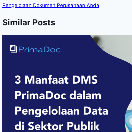
Pengelolaan Dokumen Perusahaan Anda
Similar Posts