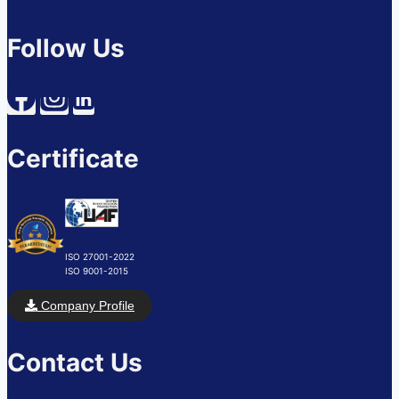
Follow Us
Certificate
ISO 27001-2022
ISO 9001-2015
Company Profile
Contact Us