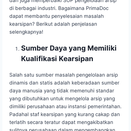
dan juga memperbaiki SOP pengelolaan arsip
di berbagai industri. Bagaimana PrimaDoc
dapat membantu penyelesaian masalah
kearsipan? Berikut adalah penjelasan
selengkapnya!
Sumber Daya yang Memiliki
Kualifikasi Kearsipan
Salah satu sumber masalah pengelolaan arsip
dinamis dan statis adalah keberadaan sumber
daya manusia yang tidak memenuhi standar
yang dibutuhkan untuk mengelola arsip yang
dimiliki perusahaan atau instansi pemerintahan.
Padahal staf kearsipan yang kurang cakap dan
terlatih secara teratur dapat mengakibatkan
sulitnya perusahaan dalam mengembangkan