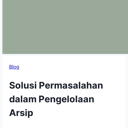
Blog
Solusi Permasalahan
dalam Pengelolaan
Arsip