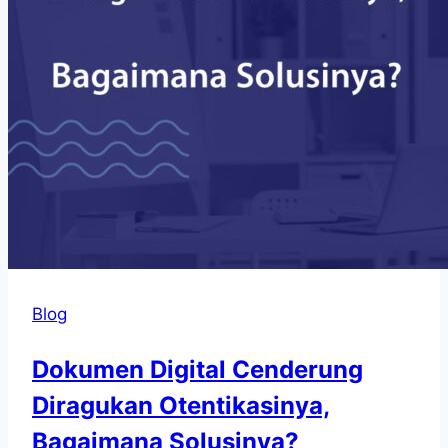
Blog
Dokumen Digital Cenderung
Diragukan Otentikasinya,
Bagaimana Solusinya?