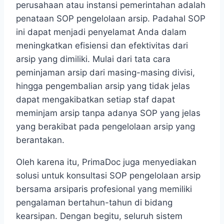
perusahaan atau instansi pemerintahan adalah
penataan SOP pengelolaan arsip. Padahal SOP
ini dapat menjadi penyelamat Anda dalam
meningkatkan efisiensi dan efektivitas dari
arsip yang dimiliki. Mulai dari tata cara
peminjaman arsip dari masing-masing divisi,
hingga pengembalian arsip yang tidak jelas
dapat mengakibatkan setiap staf dapat
meminjam arsip tanpa adanya SOP yang jelas
yang berakibat pada pengelolaan arsip yang
berantakan.
Oleh karena itu, PrimaDoc juga menyediakan
solusi untuk konsultasi SOP pengelolaan arsip
bersama arsiparis profesional yang memiliki
pengalaman bertahun-tahun di bidang
kearsipan. Dengan begitu, seluruh sistem