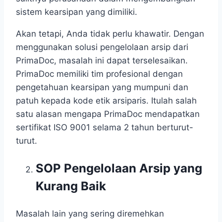
sistem kearsipan yang dimiliki.
Akan tetapi, Anda tidak perlu khawatir. Dengan
menggunakan solusi pengelolaan arsip dari
PrimaDoc, masalah ini dapat terselesaikan.
PrimaDoc memiliki tim profesional dengan
pengetahuan kearsipan yang mumpuni dan
patuh kepada kode etik arsiparis. Itulah salah
satu alasan mengapa PrimaDoc mendapatkan
sertifikat ISO 9001 selama 2 tahun berturut-
turut.
SOP Pengelolaan Arsip yang
Kurang Baik
Masalah lain yang sering diremehkan