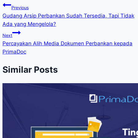
Previous
Gudang Arsip Perbankan Sudah Tersedia, Tapi Tidak
Ada yang Mengelola?
Next
Percayakan Alih Media Dokumen Perbankan kepada
PrimaDoc
Similar Posts