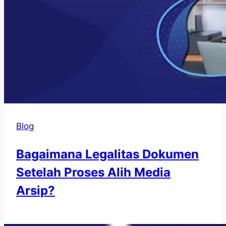
Blog
Bagaimana Legalitas Dokumen
Setelah Proses Alih Media
Arsip?