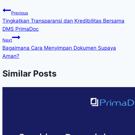
Previous
Tingkatkan Transparansi dan Kredibilitas Bersama
DMS PrimaDoc
Next
Bagaimana Cara Menyimpan Dokumen Supaya
Aman?
Similar Posts