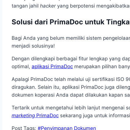
tangan jahil
hacker
yang berpotensi mengakibatkan 
Solusi dari PrimaDoc untuk Tingk
Bagi Anda yang belum memiliki sistem pengelolaa
menjadi solusinya!
Dengan dilengkapi berbagai fitur lengkap yang da
optimal,
aplikasi PrimaDoc
merupakan pilihan banya
Apalagi PrimaDoc telah melalui uji sertifikasi ISO 
diragukan. Selain itu, aplikasi PrimaDoc juga dile
dokumen koperasi Anda dapat dilakukan kapan saj
Tertarik untuk mengetahui lebih lanjut mengenai 
marketing
PrimaDoc
sekarang juga untuk informas
Post Tags:
#
Penyimpanan Dokumen