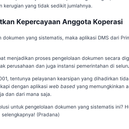
kerugian yang tidak sedikit jumlahnya.
atkan Kepercayaan Anggota Koperasi
n dokumen yang sistematis, maka aplikasi DMS dari Pr
pat menjadikan proses pengelolaan dokumen secara digi
k perusahaan dan juga instansi pemerintahan di seluru
9001, tentunya pelayanan kearsipan yang dihadirkan tidak
ngkapi dengan aplikasi
web based
yang memungkinkan 
a dan dari mana saja.
solusi untuk pengelolaan dokumen yang sistematis
ini? 
i selengkapnya! (Pradana)