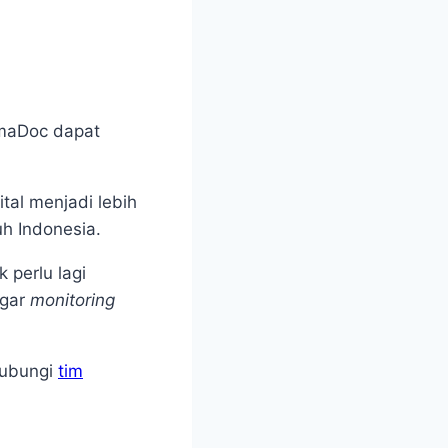
imaDoc dapat
tal menjadi lebih
h Indonesia.
 perlu lagi
agar
monitoring
Hubungi
tim