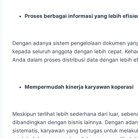
Proses berbagai informasi yang lebih efisie
Dengan adanya sistem pengelolaan dokumen yang s
kepada seluruh anggota dengan lebih cepat. Keha
Anda dalam proses distribusi data dengan lebih efi
Mempermudah kinerja karyawan koperasi
Meskipun terlihat lebih sederhana dari luar, seben
dibandingkan dengan bisnis lainnya. Dengan ada
sistematis, karyawan yang bertugas untuk melak