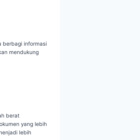
 berbagi informasi
 akan mendukung
ah berat
 dokumen
yang lebih
menjadi lebih