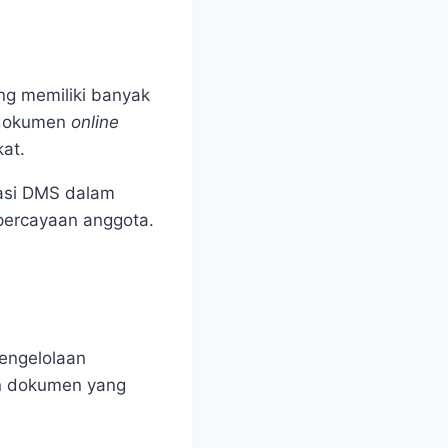
ng memiliki banyak
n dokumen
online
at.
asi DMS dalam
percayaan anggota.
engelolaan
an dokumen yang