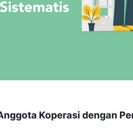
Anggota Koperasi dengan Pe