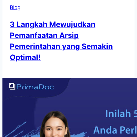
Blog
3 Langkah Mewujudkan
Pemanfaatan Arsip
Pemerintahan yang Semakin
Optimal!