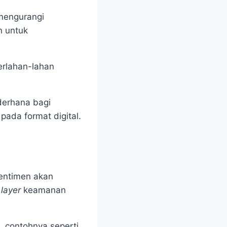
mengurangi
n untuk
erlahan-lahan
ederhana bagi
pada format digital.
sentimen akan
n
layer
keamanan
, contohnya seperti