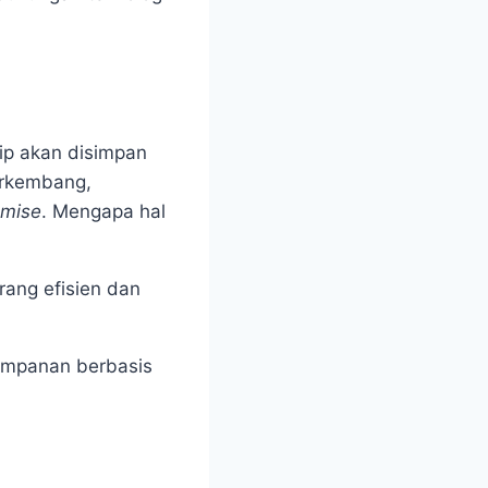
ip akan disimpan
berkembang,
emise
. Mengapa hal
rang efisien dan
impanan berbasis