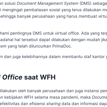
n solusi
Document Management System
(DMS) sebagai
 mengingat pembatasan sosial yang terus dilakukan 
sehingga banyak perusahaan yang harus membuat
virt
hami pentingnya DMS untuk
virtual office
. Ada yang ter
Padahal hal tersebut dapat dilakukan dengan mudah jik
tem
yang telah diluncurkan PrimaDoc.
em
dan juga kelebihannya dalam membantu staf kantor
l Office
saat WFH
dilakukan oleh banyak perusahaan dan juga instansi pe
pkan kebijakan WFH selama masa pandemi, maka
Docume
efektivitas dan efisiensi
sharing
data dan informasi dapa