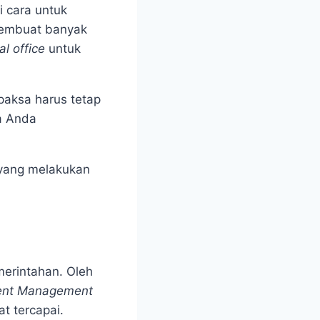
 cara untuk
membuat banyak
ual office
untuk
paksa harus tetap
a Anda
 yang melakukan
merintahan. Oleh
nt Management
t tercapai.