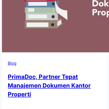
Blog
PrimaDoc, Partner Tepat
Manajemen Dokumen Kantor
Properti