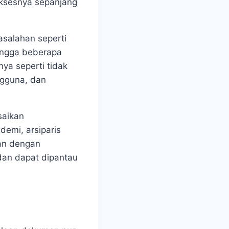
aksesnya sepanjang
asalahan seperti
ingga beberapa
nya seperti tidak
ngguna, dan
saikan
emi, arsiparis
kan dengan
dan dapat dipantau