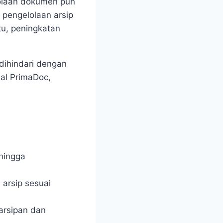
lolaan dokumen pun
 pengelolaan arsip
tu, peningkatan
dihindari dengan
nal PrimaDoc,
hingga
arsip sesuai
arsipan dan