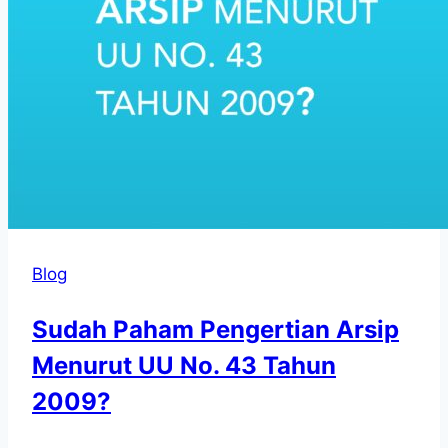
Blog
Sudah Paham Pengertian Arsip
Menurut UU No. 43 Tahun
2009?