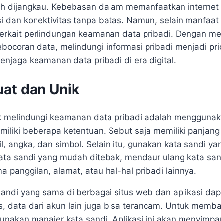
dah dijangkau. Kebebasan dalam memanfaatkan interne
i dan konektivitas tanpa batas. Namun, selain manfaat 
terkait perlindungan keamanan data pribadi. Dengan m
ebocoran data, melindungi informasi pribadi menjadi pri
menjaga keamanan data pribadi di era digital.
uat dan Unik
tuk melindungi keamanan data pribadi adalah menggunak
miliki beberapa ketentuan. Sebut saja memiliki panjang
l, angka, dan simbol. Selain itu, gunakan kata sandi y
kata sandi yang mudah ditebak, mendaur ulang kata sa
 panggilan, alamat, atau hal-hal pribadi lainnya.
ndi yang sama di berbagai situs web dan aplikasi da
as, data dari akun lain juga bisa terancam. Untuk memb
nakan manajer kata sandi. Aplikasi ini akan menyimpa