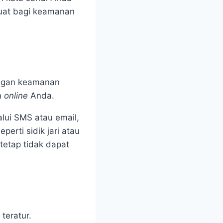
kuat bagi keamanan
ungan keamanan
n
online
Anda.
alui SMS atau email,
perti sidik jari atau
etap tidak dapat
teratur.