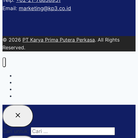
Telp.
+62-21-78838951
Email:
marketing@kp3.co.id
© 2026
PT Karya Prima Putera Perkasa
. All Rights
Reserved.
About
Services
Blog
Contact Us
Cari untuk: