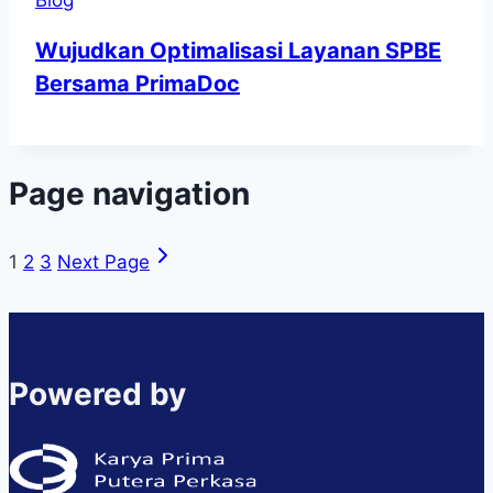
Blog
Wujudkan Optimalisasi Layanan SPBE
Bersama PrimaDoc
Page navigation
1
2
3
Next Page
Powered by