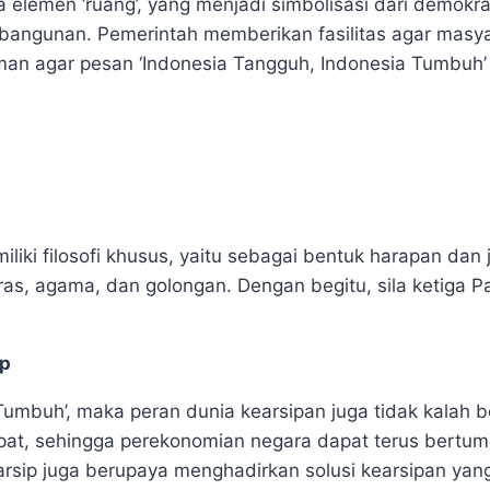
a elemen ‘ruang’, yang menjadi simbolisasi dari demokra
angunan. Pemerintah memberikan fasilitas agar masya
n agar pesan ‘Indonesia Tangguh, Indonesia Tumbuh’ 
iliki filosofi khusus, yaitu sebagai bentuk harapan dan
 ras, agama, dan golongan. Dengan begitu, sila ketiga P
ip
umbuh’, maka peran dunia kearsipan juga tidak kalah b
pat, sehingga perekonomian negara dapat terus bertumb
rsip juga berupaya menghadirkan solusi kearsipan yang