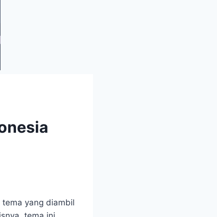
donesia
, tema yang diambil
snya, tema ini