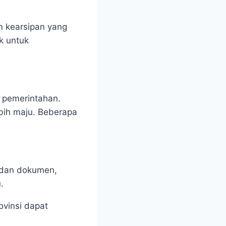
m kearsipan yang
ik untuk
i pemerintahan.
ebih maju. Beberapa
i dan dokumen,
.
ovinsi dapat