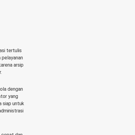
si tertulis
n pelayanan
arena arsip
.
lola dengan
ntor yang
a siap untuk
dministrasi
.
 cepat dan