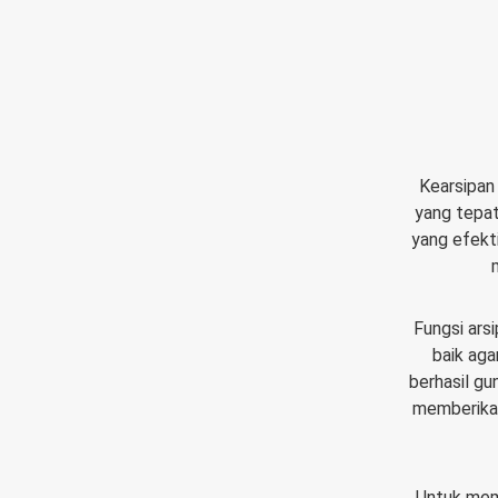
Kearsipan 
yang tepat
yang efekt
Fungsi ars
baik aga
berhasil gu
memberikan
Untuk mem