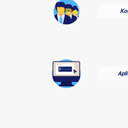
Ko
Apl